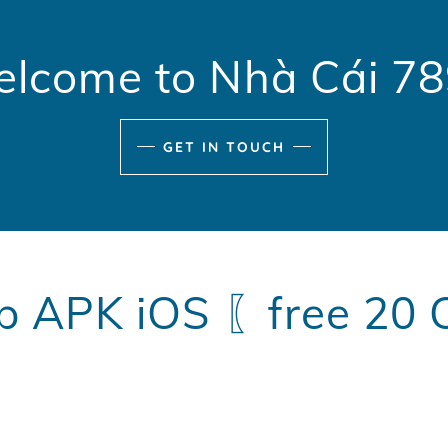
lcome to Nhà Cái 7
GET IN TOUCH
9p APK iOS 〖free 