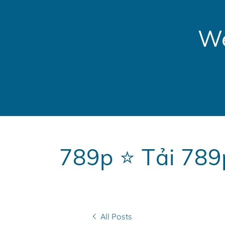
We
789p ⭐ Tải 78
All Posts