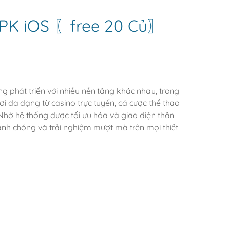
APK iOS 〖free 20 Củ〗
àng phát triển với nhiều nền tảng khác nhau, trong
ơi đa dạng từ casino trực tuyến, cá cược thể thao
hờ hệ thống được tối ưu hóa và giao diện thân
hanh chóng và trải nghiệm mượt mà trên mọi thiết
, Gò Vấp, Thành phố Hồ Chí Minh, Việt Nam
9PCasino #789PBet #789PGame #789POnline
kVao789P #789PUyTin